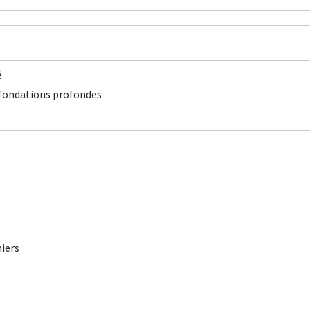
é
fondations profondes
iers