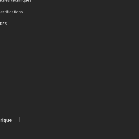
ertifications
FDES
érique