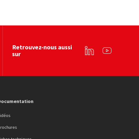
FFB
By béton
Voir le site web
Voir le site web
Retrouvez-nous aussi
sur
Linkedin
YouTube
Documentation
Vidéos
Brochures
iches techniques