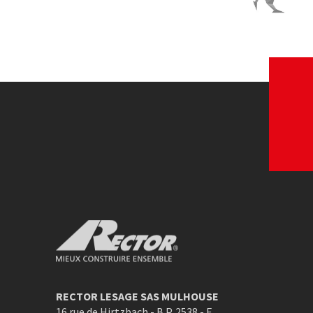
Ecominero
Le Coq Vert
Voir le site web
Voir le site w
Rector Mieux construire ensemble
RECTOR LESAGE SAS MULHOUSE
16 rue de Hirtzbach - B.P. 2538 - F
,