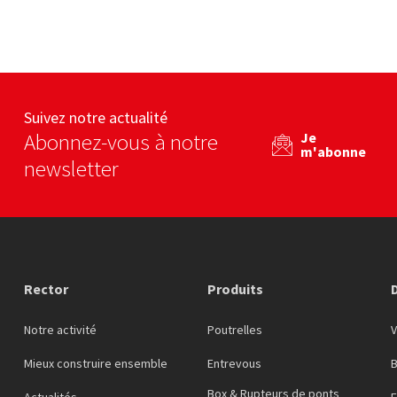
Les produits en béton
Untec services
eb
Voir le site web
Voir le site web
Suivez notre actualité
Abonnez-vous à notre
Je
m'abonne
newsletter
Rector
Produits
Notre activité
Poutrelles
Mieux construire ensemble
Entrevous
Box & Rupteurs de ponts
Actualités
F