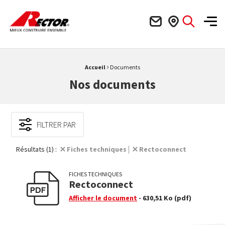
Rector Mieux construire ensemble
Men
›
Fil d'Ariane :
Accueil
Documents
Nos documents
FILTRER PAR
Résultats (1) :
Fiches techniques
Rectoconnect
FICHES TECHNIQUES
Rectoconnect
Afficher le document
- 630,51 Ko
(pdf)