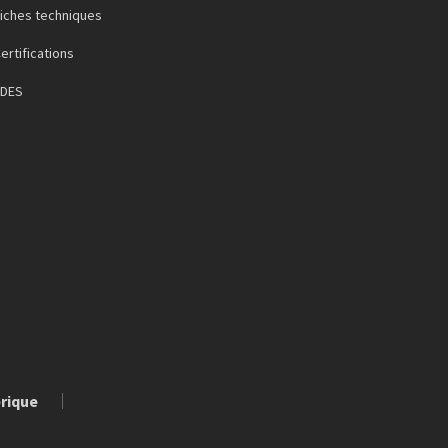
iches techniques
ertifications
FDES
érique