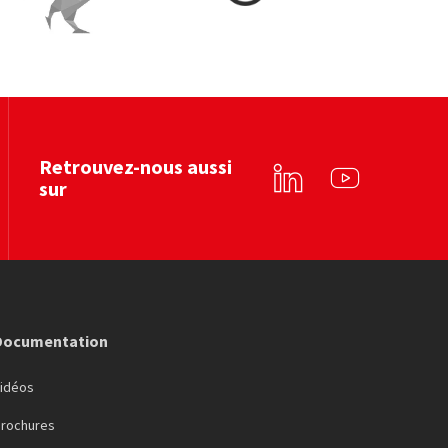
e Coq Vert
Ecominero
Voir le site web
Voir le site web
Retrouvez-nous aussi
sur
Linkedin
YouTube
Documentation
Vidéos
Brochures