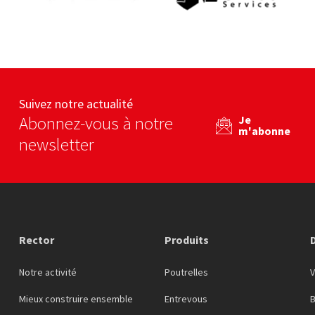
béton
By béton
Untec services
L
eb
Voir le site web
Voir le site web
Suivez notre actualité
Abonnez-vous à notre
Je
m'abonne
newsletter
Rector
Produits
Notre activité
Poutrelles
Mieux construire ensemble
Entrevous