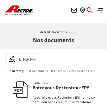
Rector Mieux construire ensemble
Men
›
Fil d'Ariane :
Accueil
Documents
Nos documents
FILTRER PAR
Résultats (1) :
Brochures
Entrevous Rectosten rEPS
BROCHURES
Entrevous Rectosten rEPS
Avec l’entrevous Rectosten rEPS rien ne se
perd, rien ne se crée, tout se transforme !