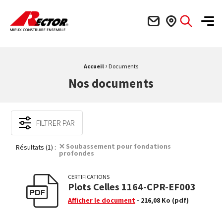
Rector Mieux construire ensemble
Men
›
Fil d'Ariane :
Accueil
Documents
Nos documents
FILTRER PAR
Soubassement pour fondations
Résultats (1) :
profondes
CERTIFICATIONS
Plots Celles 1164-CPR-EF003
Afficher le document
- 216,08 Ko
(pdf)