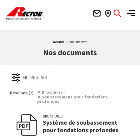
Rector Mieux construire ensemble
Men
›
Fil d'Ariane :
Accueil
Documents
Nos documents
FILTRER PAR
Brochures
Résultats (2) :
Soubassement pour fondations
profondes
BROCHURES
Système de soubassement
pour fondations profondes