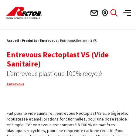
Rector Mieux construire ensemble
Men
›
›
›
Fil d'Ariane :
Accueil
Produits
Entrevous
Entrevous Rectoplast VS
Entrevous Rectoplast VS (Vide
Sanitaire)
L’entrevous plastique 100% recyclé
Entrevous
Fait pour le vide sanitaire, l’entrevous Rectoplast VS allie légèreté,
robustesse et améliorations fonctionnelles, pour une pose rapide
et simple. Cet entrevous est composé à 100 % de matières
plastiques recyclées, pour une empreinte carbone réduite. Pour