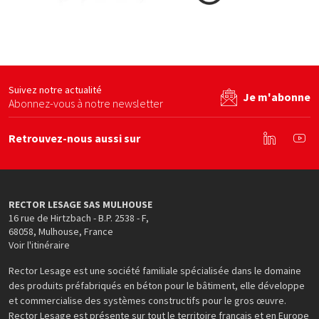
By béton
Ecominero
FFB
site web
Voir le site web
Voir le site web
Suivez notre actualité
Je m'abonne
Abonnez-vous à notre newsletter
Retrouvez-nous aussi sur
Linkedin
You
RECTOR LESAGE SAS MULHOUSE
16 rue de Hirtzbach - B.P. 2538 - F
,
68058
,
Mulhouse
,
France
Voir l'itinéraire
Rector Lesage est une société familiale spécialisée dans le domaine
des produits préfabriqués en béton pour le bâtiment, elle développe
et commercialise des systèmes constructifs pour le gros œuvre.
Rector Lesage est présente sur tout le territoire français et en Europe