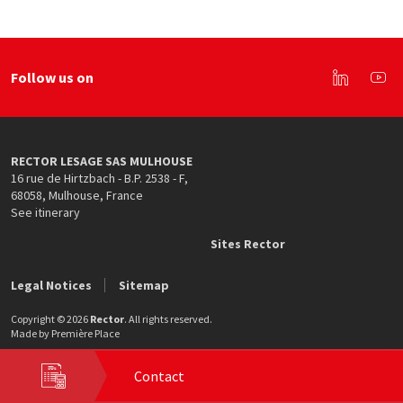
Follow us on
Linkedin
You
RECTOR LESAGE SAS MULHOUSE
16 rue de Hirtzbach - B.P. 2538 - F
,
68058
,
Mulhouse
,
France
See itinerary
Sites Rector
Legal Notices
Sitemap
Copyright © 2026
Rector
. All rights reserved.
Made by
Première Place
Contact