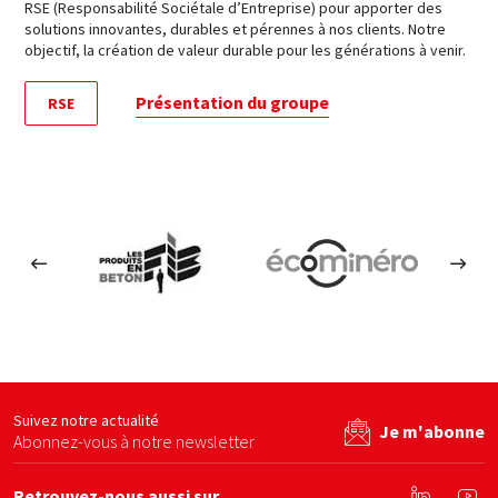
RSE (Responsabilité Sociétale d’Entreprise) pour apporter des
solutions innovantes, durables et pérennes à nos clients. Notre
objectif, la création de valeur durable pour les générations à venir.
Présentation du groupe
RSE
Les produits en béton
Ecominero
By b
site web
Voir le site web
Voir le site web
Suivez notre actualité
Je m'abonne
Abonnez-vous à notre newsletter
Retrouvez-nous aussi sur