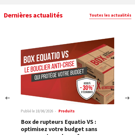
Dernières actualités
Toutes les actualités
Publié le
18/06/2026
Produits
Publ
A
Box de rupteurs Equatio VS :
L'
optimisez votre budget sans
de