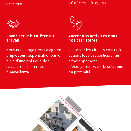
« 0 déchets, 0 rejets ».
vertueux.
Favoriser le bien-être au
Ancrer nos activités dans
travail
nos territoires
Nous nous engageons à agir en
Favoriser les circuits courts, les
employeur responsable, par le
actions locales, participer au
biais d’une politique des
développement
ressources humaines
d’écosystèmes et de solutions
bienveillante.
de proximité.