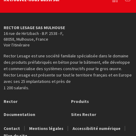
Linkedin
You
RECTOR LESAGE SAS MULHOUSE
16 rue de Hirtzbach - B.P. 2538 - F
,
68058
,
Mulhouse
,
France
Voir l'itinéraire
Rector Lesage est une société familiale spécialisée dans le domaine
des produits préfabriqués en béton pour le bâtiment, elle développe
et commercialise des systèmes constructifs pour le gros œuvre.
Rector Lesage est présente sur tout le territoire français et en Europe
avec ses 25 implantations et près de
1 200 salariés.
Rector
Produits
Documentation
Sites Rector
Contact
Mentions légales
Accessibilité numérique
Plan du site