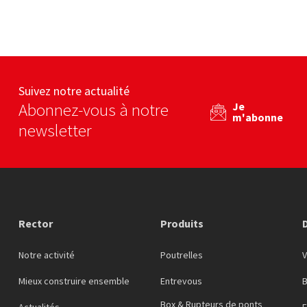
Les produits en béton
Ecominero
U
eb
Voir le site web
Voir le site web
Suivez notre actualité
Abonnez-vous à notre
Je
m'abonne
newsletter
Rector
Produits
Notre activité
Poutrelles
Mieux construire ensemble
Entrevous
Box & Rupteurs de ponts
Actualités
F