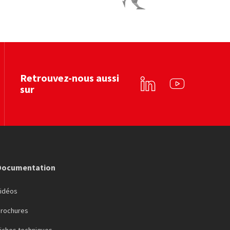
ntec services
Le Coq Vert
Voir le site web
Voir le site web
Retrouvez-nous aussi
sur
Linkedin
YouTube
Documentation
Vidéos
Brochures
iches techniques