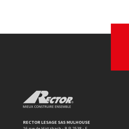
By béton
FFB
Voir le site web
Voir le site w
Rector Mieux construire ensemble
RECTOR LESAGE SAS MULHOUSE
16 rue de Hirtzbach - B.P. 2538 - F
,