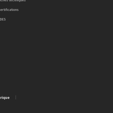
ertifications
FDES
érique