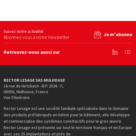
s en béton
Ecominero
By béton
FFB
site web
Voir le site web
Voir le site web
Suivez notre actualité
Je m'abonne
Abonnez-vous à notre newsletter
Retrouvez-nous aussi sur
Linkedin
You
RECTOR LESAGE SAS MULHOUSE
16 rue de Hirtzbach - B.P. 2538 - F
,
68058
,
Mulhouse
,
France
Voir l'itinéraire
Rector Lesage est une société familiale spécialisée dans le domaine
des produits préfabriqués en béton pour le bâtiment, elle développe
et commercialise des systèmes constructifs pour le gros œuvre.
Rector Lesage est présente sur tout le territoire français et en Europe
avec ses 25 implantations et près de