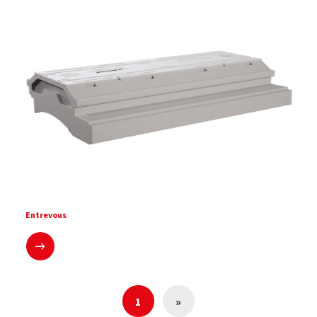
Entrevous
En savoir plus
1
»