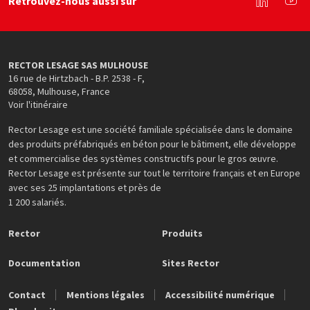
Retrouvez-nous aussi sur
Linkedin
You
RECTOR LESAGE SAS MULHOUSE
16 rue de Hirtzbach - B.P. 2538 - F
,
68058
,
Mulhouse
,
France
Voir l'itinéraire
Rector Lesage est une société familiale spécialisée dans le domaine
des produits préfabriqués en béton pour le bâtiment, elle développe
et commercialise des systèmes constructifs pour le gros œuvre.
Rector Lesage est présente sur tout le territoire français et en Europe
avec ses 25 implantations et près de
1 200 salariés.
Rector
Produits
Documentation
Sites Rector
Contact
Mentions légales
Accessibilité numérique