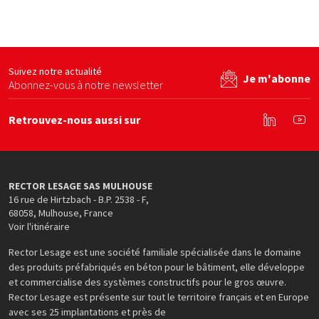
By béton
Untec services
Ecom
site web
Voir le site web
Voir le site web
Suivez notre actualité
Je m'abonne
Abonnez-vous à notre newsletter
Retrouvez-nous aussi sur
Linkedin
You
RECTOR LESAGE SAS MULHOUSE
16 rue de Hirtzbach - B.P. 2538 - F
,
68058
,
Mulhouse
,
France
Voir l'itinéraire
Rector Lesage est une société familiale spécialisée dans le domaine
des produits préfabriqués en béton pour le bâtiment, elle développe
et commercialise des systèmes constructifs pour le gros œuvre.
Rector Lesage est présente sur tout le territoire français et en Europe
avec ses 25 implantations et près de