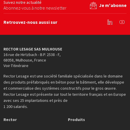
Suivez notre actualité
Je m'abonne
Abonnez-vous à notre newsletter
Retrouvez-nous aussi sur
Linkedin
You
RECTOR LESAGE SAS MULHOUSE
16 rue de Hirtzbach - B.P. 2538 - F
,
68058
,
Mulhouse
,
France
Voir l'itinéraire
Rector Lesage est une société familiale spécialisée dans le domaine
des produits préfabriqués en béton pour le bâtiment, elle développe
et commercialise des systèmes constructifs pour le gros œuvre.
Rector Lesage est présente sur tout le territoire français et en Europe
avec ses 25 implantations et près de
1 200 salariés.
Rector
Produits