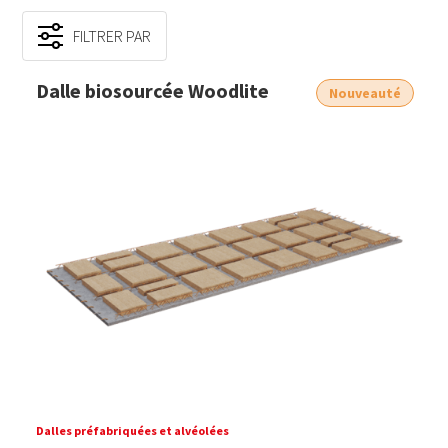
FILTRER PAR
Dalle biosourcée Woodlite
Nouveauté
Dalles préfabriquées et alvéolées