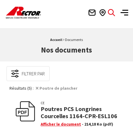
Rector Mieux construire ensemble
Men
›
Fil d'Ariane :
Accueil
Documents
Nos documents
FILTRER PAR
Résultats (5) :
Poutre de plancher
CE
Poutres PCS Longrines
Courcelles 1164-CPR-ESL106
Afficher le document
- 214,18 Ko
(pdf)