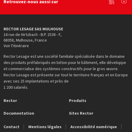
Retrouvez-nous aussi sur
Linkedin
You
RECTOR LESAGE SAS MULHOUSE
16 rue de Hirtzbach - B.P. 2538 - F
,
68058
,
Mulhouse
,
France
Voir l'itinéraire
Rector Lesage est une société familiale spécialisée dans le domaine
des produits préfabriqués en béton pour le bâtiment, elle développe
et commercialise des systèmes constructifs pour le gros œuvre.
Rector Lesage est présente sur tout le territoire français et en Europe
avec ses 25 implantations et près de
1 200 salariés.
Rector
Produits
Documentation
Sites Rector
Contact
Mentions légales
Accessibilité numérique