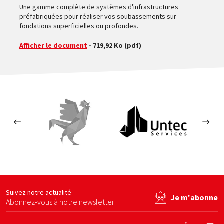
Une gamme complète de systèmes d'infrastructures
préfabriquées pour réaliser vos soubassements sur
fondations superficielles ou profondes.
Afficher le document
- 719,92 Ko
(pdf)
Le Coq Vert
Untec services
By b
site web
Voir le site web
Voir le site web
Suivez notre actualité
Je m'abonne
Abonnez-vous à notre newsletter