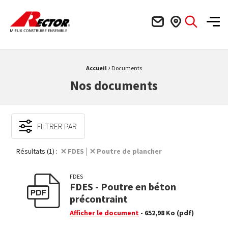
Rector Mieux construire ensemble
Men
›
Fil d'Ariane :
Accueil
Documents
Nos documents
FILTRER PAR
Résultats (1) :
FDES
Poutre de plancher
FDES
FDES - Poutre en béton
précontraint
Afficher le document
- 652,98 Ko
(pdf)