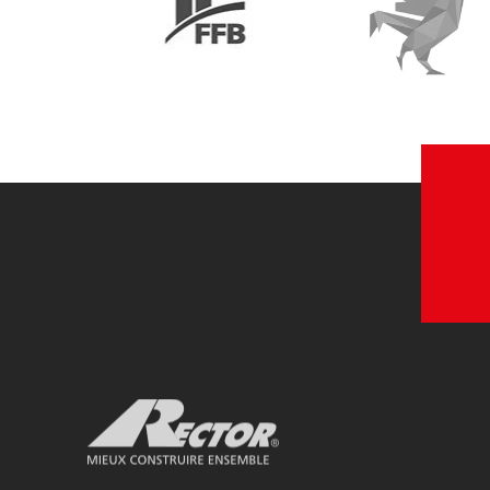
FFB
Le Coq Vert
Voir le site web
Voir le site w
Rector Mieux construire ensemble