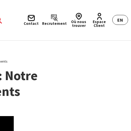
EN
Où nous
Espace
Contact
Recrutement
trouver
Client
ments
: Notre
ents