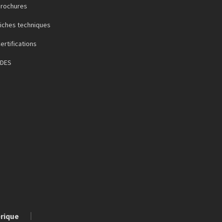
Brochures
iches techniques
ertifications
FDES
érique