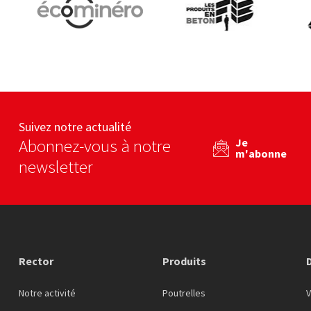
Ecominero
Les produits en béton
U
eb
Voir le site web
Voir le site web
Suivez notre actualité
Abonnez-vous à notre
Je
m'abonne
newsletter
Rector
Produits
Notre activité
Poutrelles