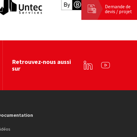
Demande de
devis / projet
ntec services
By béton
Voir le site web
Voir le site web
Retrouvez-nous aussi
sur
Linkedin
YouTube
Documentation
Vidéos