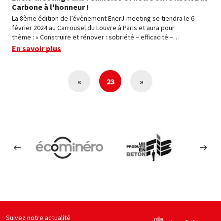
Carbone à l'honneur !
La 8ème édition de l’évènement EnerJ-meeting se tiendra le 6
février 2024 au Carrousel du Louvre à Paris et aura pour
thème : « Construire et rénover : sobriété – efficacité –…
En savoir plus
«
23
»
ces
Ecominero
Les produits en béton
Le C
site web
Voir le site web
Voir le site web
Suivez notre actualité