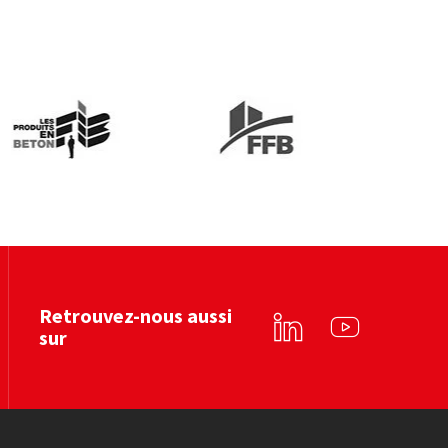
es produits en béton
FFB
Voir le site web
Voir le site web
Retrouvez-nous aussi
sur
Linkedin
YouTube