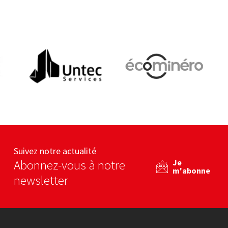
Untec services
Ecominero
L
eb
Voir le site web
Voir le site web
Suivez notre actualité
Abonnez-vous à notre
Je
m'abonne
newsletter