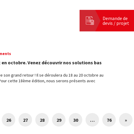
Demande de
devis / projet
ments
t en octobre. Venez découvrir nos solutions bas
ire son grand retour ! Il se déroulera du 18 au 20 octobre au
 Pour cette 18ème édition, nous serons présents avec
26
27
28
29
30
…
76
»