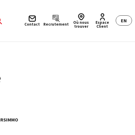
EN
Où nous
Espace
Contact
Recrutement
trouver
Client
e
 URSIMMO