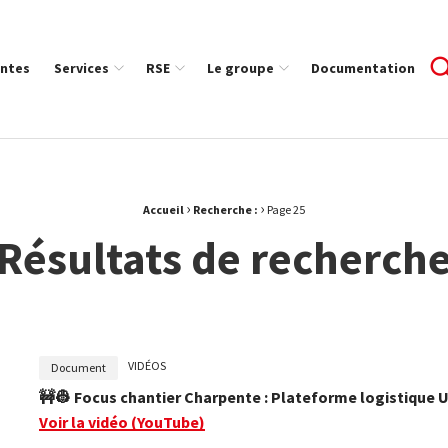
ntes
Services
RSE
Le groupe
Documentation
›
›
Accueil
Recherche :
Page 25
Résultats de recherch
VIDÉOS
Document
🚧👷‍ Focus chantier Charpente : Plateforme logistique
Voir la vidéo
(YouTube)
r la recherche