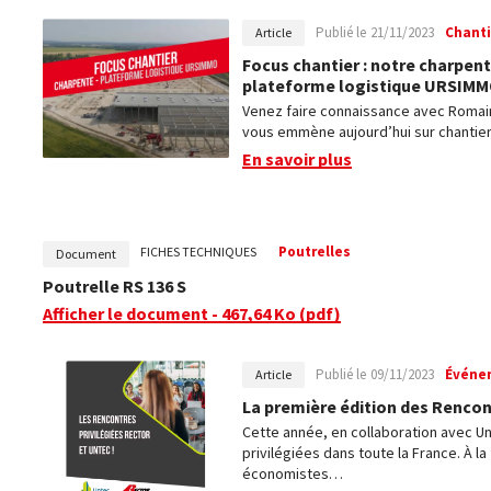
Publié le
21/11/2023
Chanti
Article
Focus chantier : notre charpent
plateforme logistique URSIM
Venez faire connaissance avec Romain 
vous emmène aujourd’hui sur chantier
En savoir plus
Poutrelles
FICHES TECHNIQUES
Document
Poutrelle RS 136 S
Afficher le document
- 467,64 Ko
(pdf)
Publié le
09/11/2023
Événe
Article
La première édition des Rencont
Cette année, en collaboration avec 
privilégiées dans toute la France. À la 
économistes…