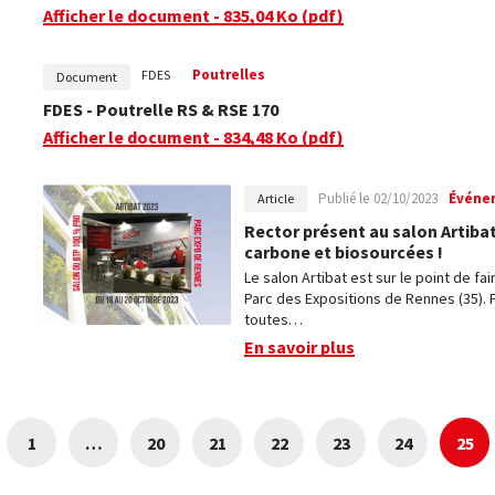
Afficher le document
- 835,04 Ko
(pdf)
Poutrelles
FDES
Document
FDES - Poutrelle RS & RSE 170
Afficher le document
- 834,48 Ko
(pdf)
Publié le
02/10/2023
Événe
Article
Rector présent au salon Artiba
carbone et biosourcées !
Le salon Artibat est sur le point de fa
Parc des Expositions de Rennes (35).
toutes…
En savoir plus
1
…
20
21
22
23
24
25