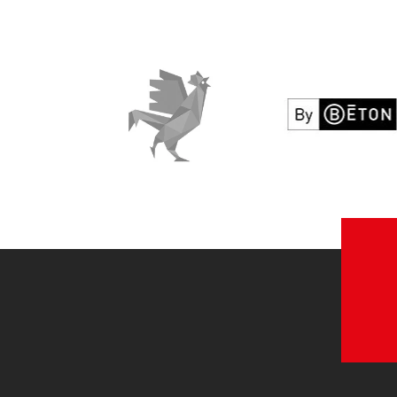
Le Coq Vert
By béton
Voir le site web
Voir le site w