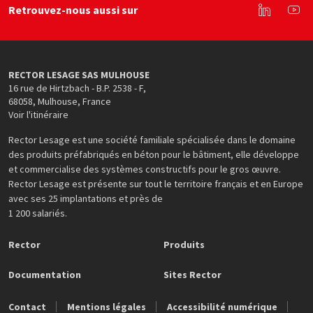
Retrouvez-nous aussi sur
Linkedin
You
RECTOR LESAGE SAS MULHOUSE
16 rue de Hirtzbach - B.P. 2538 - F
,
68058
,
Mulhouse
,
France
Voir l'itinéraire
Rector Lesage est une société familiale spécialisée dans le domaine
des produits préfabriqués en béton pour le bâtiment, elle développe
et commercialise des systèmes constructifs pour le gros œuvre.
Rector Lesage est présente sur tout le territoire français et en Europe
avec ses 25 implantations et près de
1 200 salariés.
Rector
Produits
Documentation
Sites Rector
Contact
Mentions légales
Accessibilité numérique