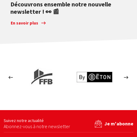
Découvrons ensemble notre nouvelle
newsletter ! 👀 📰
En savoir plus
s en béton
FFB
By béton
Ecom
site web
Voir le site web
Voir le site web
Suivez notre actualité
Je m'abonne
Abonnez-vous à notre newsletter