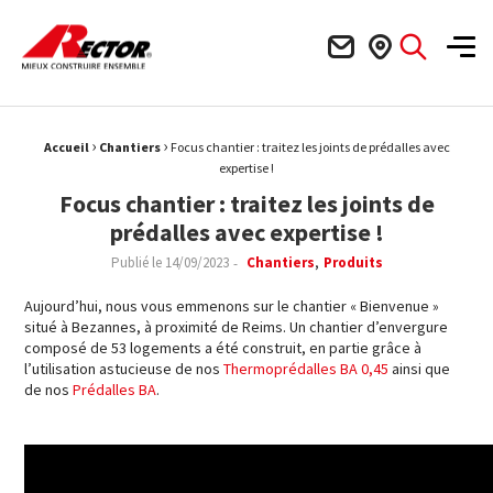
Rector Mieux construire ensemble
Men
›
›
Fil d'Ariane :
Accueil
Chantiers
Focus chantier : traitez les joints de prédalles avec
expertise !
Focus chantier : traitez les joints de
prédalles avec expertise !
Publié le
14/09/2023
Chantiers
Produits
Aujourd’hui, nous vous emmenons sur le chantier « Bienvenue »
situé à Bezannes, à proximité de Reims. Un chantier d’envergure
composé de 53 logements a été construit, en partie grâce à
l’utilisation astucieuse de nos
Thermoprédalles BA 0,45
ainsi que
de nos
Prédalles BA
.