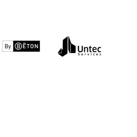
By béton
Untec services
Voir le site web
Voir le site web