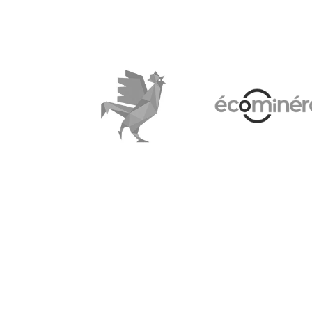
Le Coq Vert
Ecominero
Voir le site web
Voir le site w