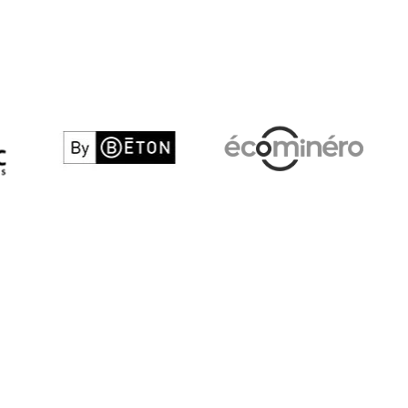
By béton
Ecominero
L
eb
Voir le site web
Voir le site web