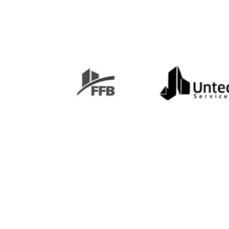
FFB
Untec services
Voir le site web
Voir le site w