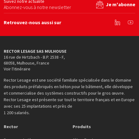
Suivez notre actualité
Je m'abonne
Abonnez-vous à notre newsletter
Retrouvez-nous aussi sur
Linkedin
You
RECTOR LESAGE SAS MULHOUSE
16 rue de Hirtzbach - B.P. 2538 - F
,
68058
,
Mulhouse
,
France
Voir l'itinéraire
Rector Lesage est une société familiale spécialisée dans le domaine
des produits préfabriqués en béton pour le bâtiment, elle développe
et commercialise des systèmes constructifs pour le gros œuvre.
Rector Lesage est présente sur tout le territoire français et en Europe
avec ses 25 implantations et près de
1 200 salariés.
Rector
Produits