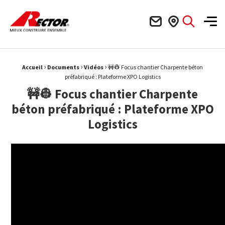
Rector Mieux construire ensemble
Men
›
›
›
Fil d'Ariane :
Accueil
Documents
Vidéos
🚧👷 Focus chantier Charpente béton
préfabriqué : Plateforme XPO Logistics
🚧👷 Focus chantier Charpente
béton préfabriqué : Plateforme XPO
Logistics