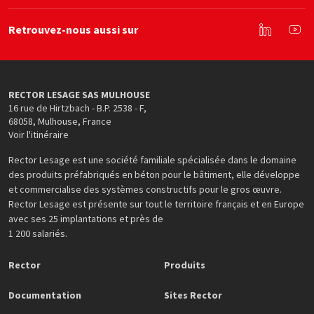
Retrouvez-nous aussi sur
Linkedin
You
RECTOR LESAGE SAS MULHOUSE
16 rue de Hirtzbach - B.P. 2538 - F
,
68058
,
Mulhouse
,
France
Voir l'itinéraire
Rector Lesage est une société familiale spécialisée dans le domaine
des produits préfabriqués en béton pour le bâtiment, elle développe
et commercialise des systèmes constructifs pour le gros œuvre.
Rector Lesage est présente sur tout le territoire français et en Europe
avec ses 25 implantations et près de
1 200 salariés.
Rector
Produits
Documentation
Sites Rector