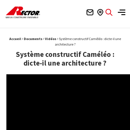
Rector Mieux construire ensemble
Men
›
›
›
Fil d'Ariane :
Accueil
Documents
Vidéos
Système constructif Caméléo : dicte-il une
architecture ?
Système constructif Caméléo :
dicte-il une architecture ?