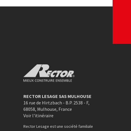
Voir le site web
Voir le site w
Rector Mieux construire ensemble
RECTOR LESAGE SAS MULHOUSE
16 rue de Hirtzbach - B.P. 2538 - F
,
68058
,
Mulhouse
,
France
Voir l'itinéraire
Rector Lesage est une société familiale