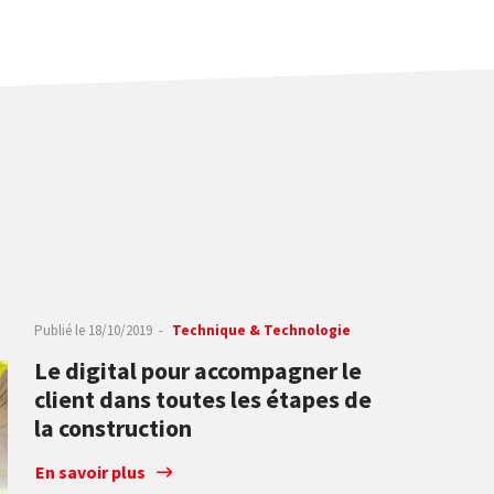
Publié le
18/10/2019
Technique & Technologie
Le digital pour accompagner le
client dans toutes les étapes de
la construction
uquel nous appartenons depuis notre création, il y a presque 70 ans. C’es
Nous mettons le service client au cœur de notre stratégie de dévelo
En savoir plus