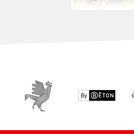
Le Coq Vert
By béton