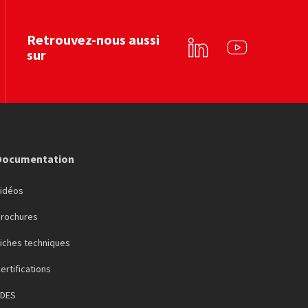
Voir le site web
Voir le site web
Retrouvez-nous aussi
sur
Linkedin
YouTube
Documentation
Vidéos
Brochures
iches techniques
ertifications
FDES