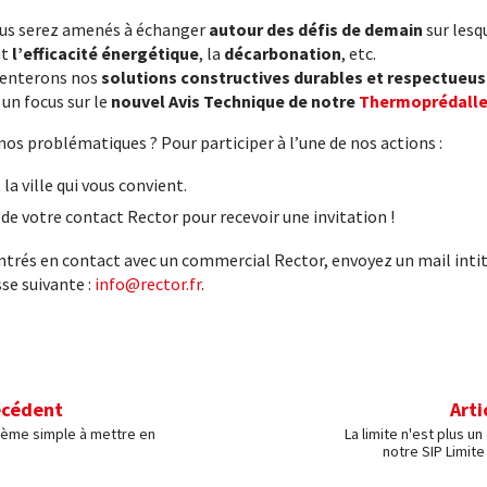
vous serez amenés à échanger
autour des défis de demain
sur lesq
nt
l’efficacité énergétique
, la
décarbonation
, etc.
senterons nos
solutions constructives durables et respectueus
c un focus sur le
nouvel Avis Technique de notre
Thermoprédalle 
 nos problématiques ? Pour participer à l’une de nos actions :
la ville qui vous convient.
e votre contact Rector pour recevoir une invitation !
entrés en contact avec un commercial Rector, envoyez un mail intit
sse suivante :
info@rector.fr
.
écédent
Arti
stème simple à mettre en
La limite n'est plus u
notre SIP Limite