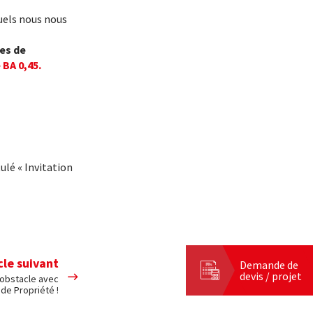
uels nous nous
es de
BA 0,45.
ulé « Invitation
cle suivant
Demande de
devis / projet
n obstacle avec
 de Propriété !