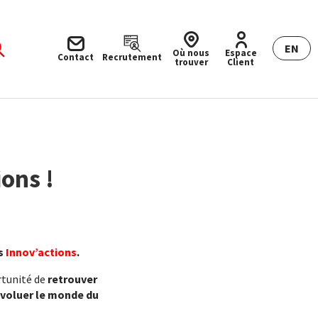
EN
Où nous
Espace
Contact
Recrutement
trouver
Client
ions !
es
Innov’actions
.
rtunité de
retrouver
voluer le monde du