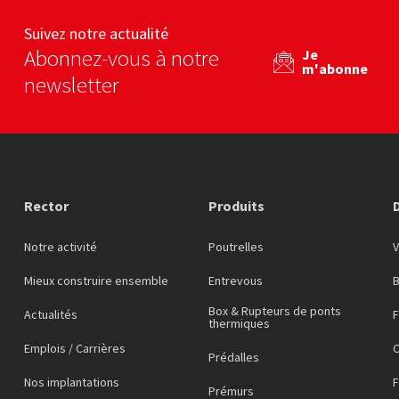
eb
Voir le site web
Voir le site web
Suivez notre actualité
Abonnez-vous à notre
Je
m'abonne
newsletter
Rector
Produits
Notre activité
Poutrelles
Mieux construire ensemble
Entrevous
Box & Rupteurs de ponts
Actualités
F
thermiques
Emplois / Carrières
C
Prédalles
Nos implantations
Prémurs