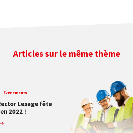
Articles sur le même thème
Événements
Rector Lesage fête
 en 2022 !
 marquée pour Rector par le 125ᵉ anniversaire du Groupe Rector Lesage, a