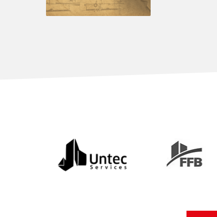
Untec services
FFB