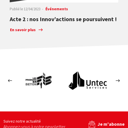
Publié le
12/04/2023
Événements
Acte 2 : nos Innov’actions se poursuivent !
En savoir plus
Les produits en béton
Untec services
Ecom
site web
Voir le site web
Voir le site web
Suivez notre actualité
Je m'abonne
Abonnez-vous à notre newsletter