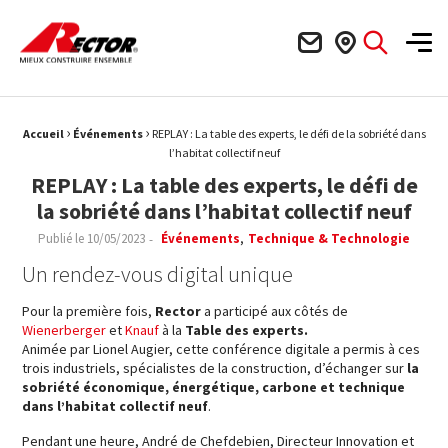
Rector Mieux construire ensemble
Men
›
›
Fil d'Ariane :
Accueil
Événements
REPLAY : La table des experts, le défi de la sobriété dans
l’habitat collectif neuf
REPLAY : La table des experts, le défi de
la sobriété dans l’habitat collectif neuf
Publié le
10/05/2023
Événements
Technique & Technologie
Un rendez-vous digital unique
Pour la première fois,
Rector
a participé aux côtés de
Wienerberger
et
Knauf
à la
Table des experts.
Animée par Lionel Augier, cette conférence digitale a permis à ces
trois industriels, spécialistes de la construction, d’échanger sur
la
sobriété économique, énergétique, carbone et technique
dans l’habitat collectif neuf
.
Pendant une heure, André de Chefdebien, Directeur Innovation et