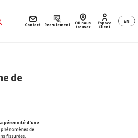
EN
Où nous
Espace
Contact
Recrutement
trouver
Client
me de
la pérennité d’une
les phénomènes de
s fissurées.