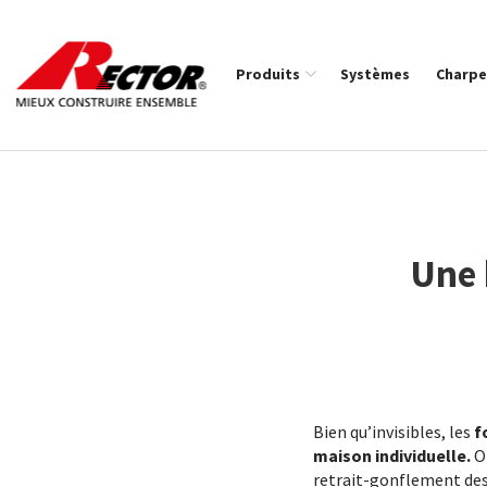
Rector Mieux construire ensemble
Produits
Systèmes
Charpe
Fil d'Ariane :
Une 
Bien qu’invisibles, les
f
maison individuelle.
Or
retrait-gonflement des