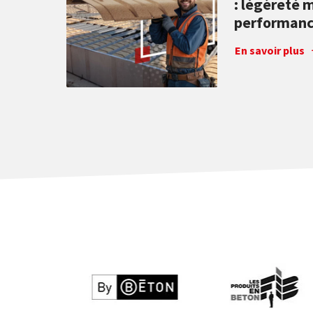
: légèreté 
performance
Depuis 2004, notre
En savoir plus