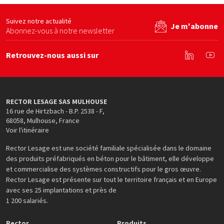
site web
Voir le site web
Voir le site web
Suivez notre actualité
Je m'abonne
Abonnez-vous à notre newsletter
Retrouvez-nous aussi sur
Linkedin
You
RECTOR LESAGE SAS MULHOUSE
16 rue de Hirtzbach - B.P. 2538 - F
,
68058
,
Mulhouse
,
France
Voir l'itinéraire
Rector Lesage est une société familiale spécialisée dans le domaine
des produits préfabriqués en béton pour le bâtiment, elle développe
et commercialise des systèmes constructifs pour le gros œuvre.
Rector Lesage est présente sur tout le territoire français et en Europe
avec ses 25 implantations et près de
1 200 salariés.
Rector
Produits