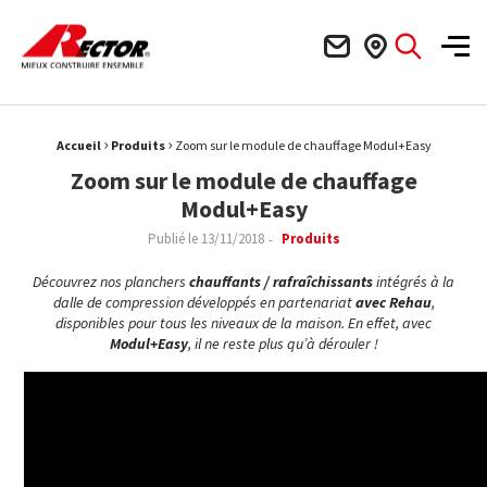
Rector Mieux construire ensemble
Men
›
›
Fil d'Ariane :
Accueil
Produits
Zoom sur le module de chauffage Modul+Easy
Zoom sur le module de chauffage
Modul+Easy
Publié le
13/11/2018
Produits
Découvrez nos planchers
chauffants / rafraîchissants
intégrés à la
dalle de compression développés en partenariat
avec Rehau
,
disponibles pour tous les niveaux de la maison. En effet, avec
Modul+Easy
, il ne reste plus qu’à dérouler !