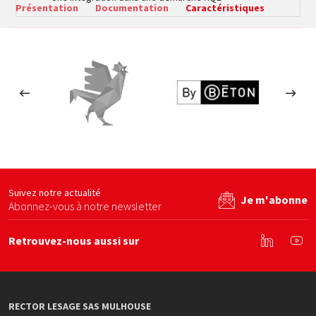
Présentation
Documentation
Caractéristiques
s en béton
Le Coq Vert
By béton
Ecom
site web
Voir le site web
Voir le site web
Suivez notre actualité
Je m'abonne
Abonnez-vous à notre newsletter
Retrouvez-nous aussi sur
Linkedin
You
RECTOR LESAGE SAS MULHOUSE