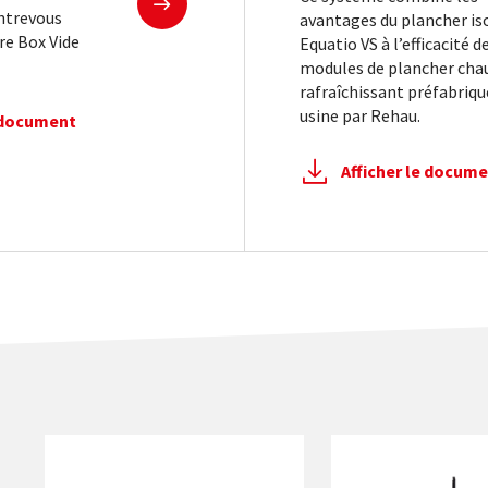
entrevous
avantages du plancher is
re Box Vide
Equatio VS à l’efficacité d
modules de plancher chau
rafraîchissant préfabriqu
usine par Rehau.
e document
Afficher le docum
Conçues pour les planchers Equatio de grandes portées, la
Le Rectofix garantit 