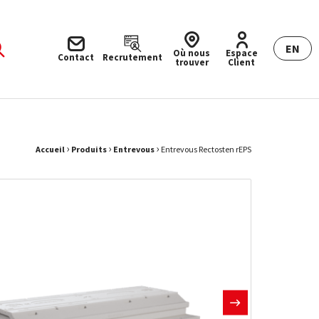
EN
Où nous
Espace
Contact
Recrutement
trouver
Client
Fil d'Ariane :
›
›
›
Accueil
Produits
Entrevous
Entrevous Rectosten rEPS