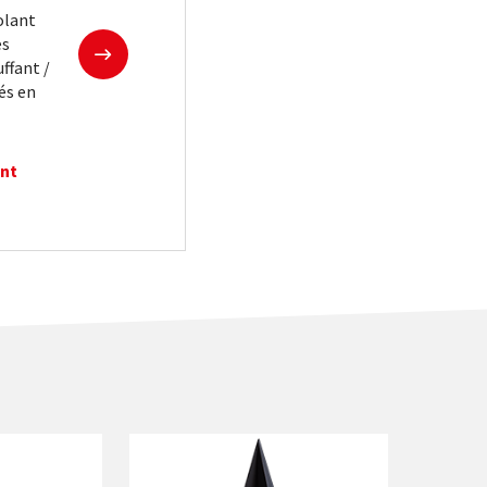
olant
En savoir plus
es
ffant /
és en
ent
 Rehausse s’emboîte directement sur l’entrevous pour augmenter r
une fixation durable des canalisations en sous-face de plancher. C’e
Les faux entraxes : un faux problème avec notre