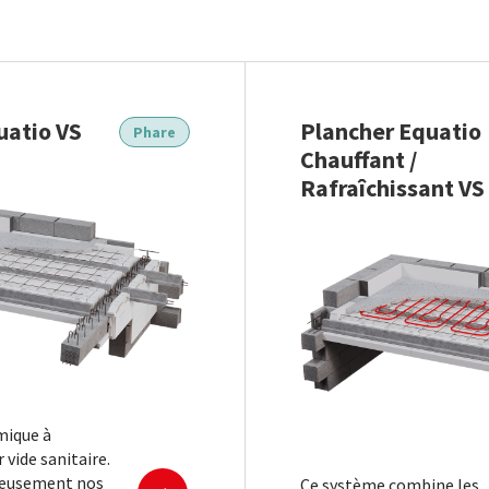
uatio VS
Plancher Equatio
Phare
Chauffant /
Rafraîchissant VS
mique à
 vide sanitaire.
En savoir plus
ieusement nos
Ce système combine les