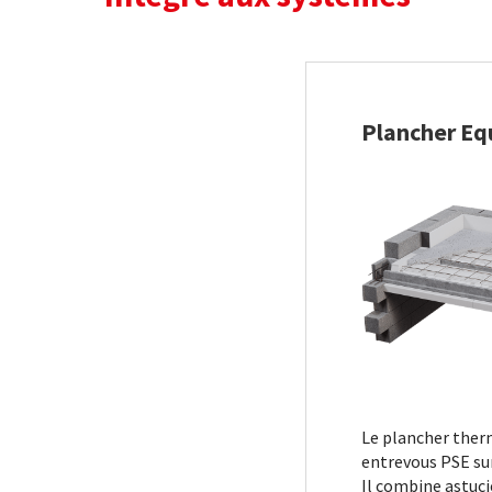
Plancher Eq
Le plancher ther
entrevous PSE sur
Il combine astuc