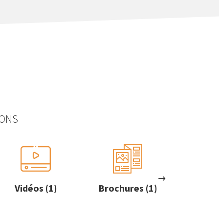
IONS
Vidéos (1)
Brochures (1)
FDE