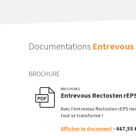
Documentations
Entrevous 
BROCHURE
BROCHURES
Entrevous Rectosten rEP
Avec l’entrevous Rectosten rEPS rien 
tout se transforme !
Fiches
Vidéos (1)
Brochures (
chniques
Afficher le document
- 667,55 
(3)