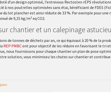
t doté d’un design optimisé, l’entrevous Rectosten rEPS révolutio
socié à nos poutrelles optimisées sans étai, bénéficiant de FDES (
ne du lot plancher est ainsi réduite de 33 %. Par exemple pour une 
minué de 9,15 kg/m² eq CO2.
ur chantier et un calepinage astucie
ons de tonnes de déchets par an, ce qui équivaut à 20 % de la prod
la
REP PMBC
ont pour objectif de les réduire en favorisant le tri 
jeux, nous fournissons pour chaque chantier un plan de pose optimisé
tre solution, vous minimisez les chutes sur chantier et contribue
ques