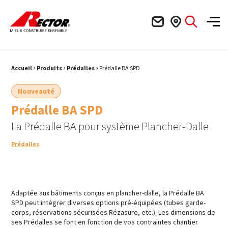
Rector Mieux construire ensemble
Men
›
›
›
Fil d'Ariane :
Accueil
Produits
Prédalles
Prédalle BA SPD
Nouveauté
Prédalle BA SPD
La Prédalle BA pour système Plancher-Dalle
Prédalles
Adaptée aux bâtiments conçus en plancher-dalle, la Prédalle BA
SPD peut intégrer diverses options pré-équipées (tubes garde-
corps, réservations sécurisées Rézasure, etc.). Les dimensions de
ses Prédalles se font en fonction de vos contraintes chantier