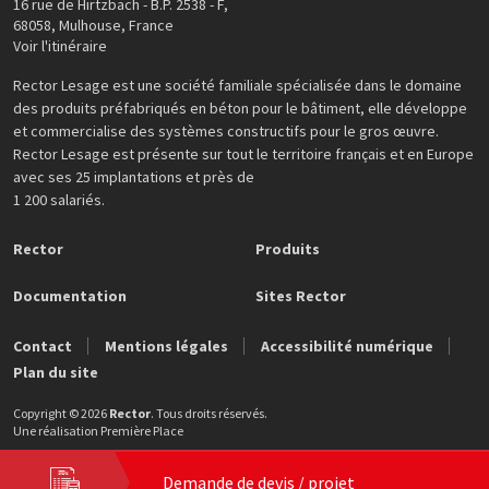
16 rue de Hirtzbach - B.P. 2538 - F
,
68058
,
Mulhouse
,
France
Voir l'itinéraire
Rector Lesage est une société familiale spécialisée dans le domaine
des produits préfabriqués en béton pour le bâtiment, elle développe
et commercialise des systèmes constructifs pour le gros œuvre.
Rector Lesage est présente sur tout le territoire français et en Europe
avec ses 25 implantations et près de
1 200 salariés.
Rector
Produits
Documentation
Sites Rector
Contact
Mentions légales
Accessibilité numérique
Plan du site
Copyright © 2026
Rector
. Tous droits réservés.
Une réalisation
Première Place
Demande de devis / projet