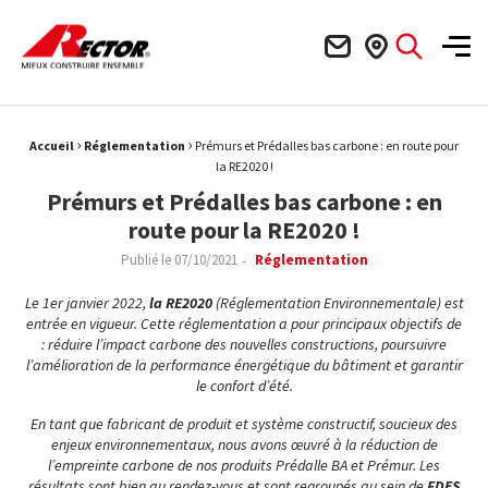
Rector Mieux construire ensemble
Men
›
›
Fil d'Ariane :
Accueil
Réglementation
Prémurs et Prédalles bas carbone : en route pour
la RE2020 !
Prémurs et Prédalles bas carbone : en
route pour la RE2020 !
Publié le
07/10/2021
Réglementation
Le 1er janvier 2022,
la RE2020
(Réglementation Environnementale) est
entrée en vigueur. Cette réglementation a pour principaux objectifs de
: réduire l’impact carbone des nouvelles constructions, poursuivre
l’amélioration de la performance énergétique du bâtiment et garantir
le confort d’été.
En tant que fabricant de produit et système constructif, soucieux des
enjeux environnementaux, nous avons œuvré à la réduction de
l’empreinte carbone de nos produits Prédalle BA et Prémur. Les
résultats sont bien au rendez-vous et sont regroupés au sein de
FDES