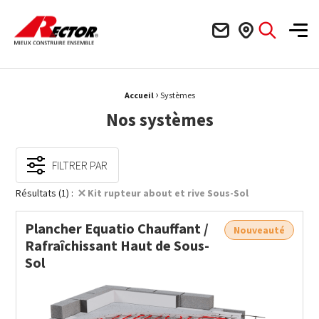
Rector Mieux construire ensemble
Men
›
Fil d'Ariane :
Accueil
Systèmes
Nos systèmes
FILTRER PAR
Résultats (1) :
Kit rupteur about et rive Sous-Sol
Plancher Equatio Chauffant /
Nouveauté
Rafraîchissant Haut de Sous-
Sol