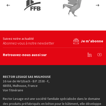
s en béton
FFB
Le Coq Vert
Ecom
site web
Voir le site web
Voir le site web
Suivez notre actualité
Je m'abonne
Abonnez-vous à notre newsletter
Retrouvez-nous aussi sur
Linkedin
You
RECTOR LESAGE SAS MULHOUSE
16 rue de Hirtzbach - B.P. 2538 - F
,
68058
,
Mulhouse
,
France
Voir l'itinéraire
Rector Lesage est une société familiale spécialisée dans le domaine
des produits préfabriqués en béton pour le bâtiment, elle développe