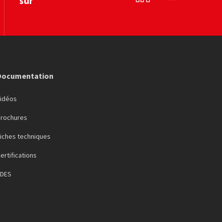
sur
Linkedin
YouTube
Documentation
Vidéos
Brochures
iches techniques
ertifications
FDES