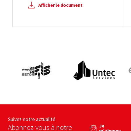
Afficher le document
Les produits en béton
Untec services
eb
Voir le site web
Voir le site web
Suivez notre actualité
Abonnez-vous à notre
Je
m'abonne