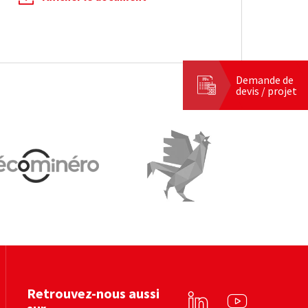
Demande de
devis / projet
Ecominero
Le Coq Vert
Voir le site web
Voir le site web
Retrouvez-nous aussi