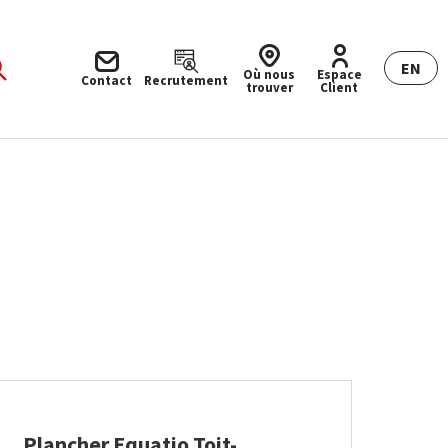
EN
Où nous
Espace
Contact
Recrutement
trouver
Client
Plancher Equatio Toit-