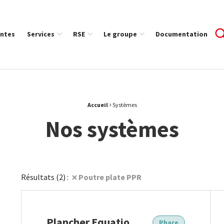
ntes
Services
RSE
Le groupe
Documentation
›
Accueil
Systèmes
Nos systèmes
Poutre plate PPR
Résultats (2) :
r la recherche
Plancher Equatio
Phare