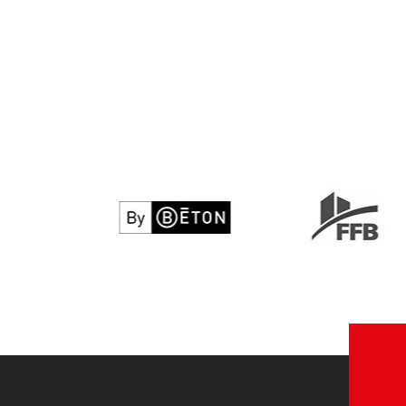
By béton
FFB
Voir le site web
Voir le site w