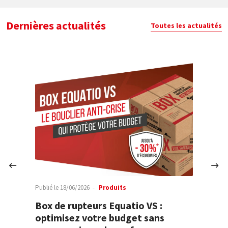
Dernières actualités
Toutes les actualités
Publié le
18/06/2026
Produits
Publ
A
Box de rupteurs Equatio VS :
L'
optimisez votre budget sans
de