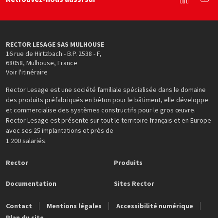
Linkedin
You
RECTOR LESAGE SAS MULHOUSE
16 rue de Hirtzbach - B.P. 2538 - F
,
68058
,
Mulhouse
,
France
Voir l'itinéraire
Rector Lesage est une société familiale spécialisée dans le domaine
des produits préfabriqués en béton pour le bâtiment, elle développe
et commercialise des systèmes constructifs pour le gros œuvre.
Rector Lesage est présente sur tout le territoire français et en Europe
avec ses 25 implantations et près de
1 200 salariés.
Rector
Produits
Documentation
Sites Rector
Contact
Mentions légales
Accessibilité numérique
Plan du site