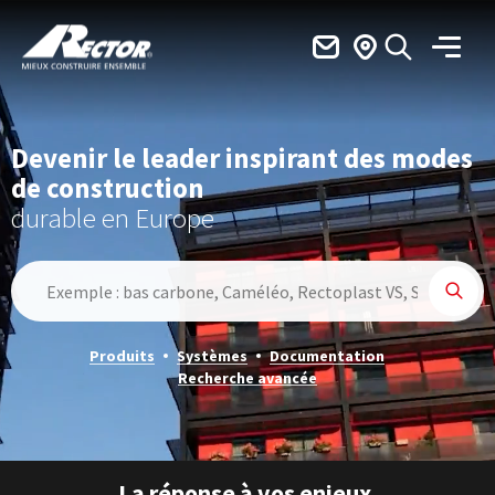
Rector Mieux construire ensemble
Menu
Devenir le leader inspirant des modes
de construction
durable en Europe
Rech
Produits
Systèmes
Documentation
Recherche avancée
La réponse à vos enjeux,