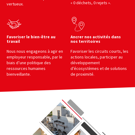
« 0 déchets, 0 rejets ».
vertueux.
Favoriser le bien-être au
Ancrer nos activités dans
travail
nos territoires
Nous nous engageons à agir en
Favoriser les circuits courts, les
employeur responsable, par le
actions locales, participer au
biais d’une politique des
développement
ressources humaines
d’écosystèmes et de solutions
bienveillante.
de proximité.