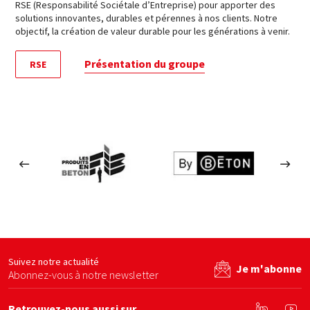
RSE (Responsabilité Sociétale d’Entreprise) pour apporter des
solutions innovantes, durables et pérennes à nos clients. Notre
objectif, la création de valeur durable pour les générations à venir.
Présentation du groupe
RSE
Les produits en béton
By béton
Ecom
site web
Voir le site web
Voir le site web
Suivez notre actualité
Je m'abonne
Abonnez-vous à notre newsletter
Retrouvez-nous aussi sur