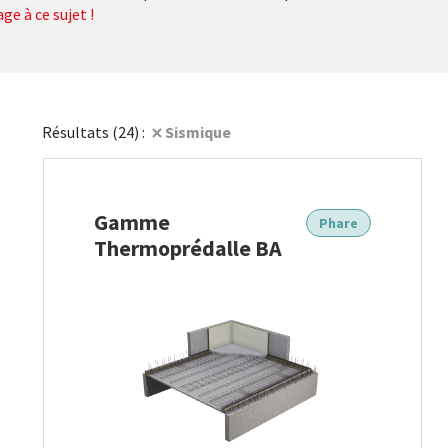
ge à ce sujet !
Sismique
Résultats (24) :
r la recherche
Gamme
Phare
Thermoprédalle BA