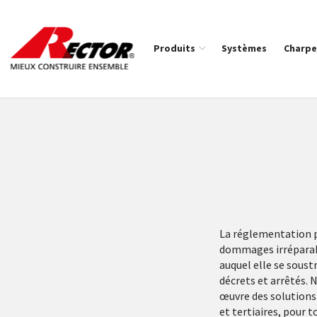
Rector Mieux construire ensemble
Produits
Systèmes
Charpe
Fil d'Ariane :
La réglementation p
dommages irréparable
auquel elle se soust
décrets et arrêtés.
œuvre des solutions 
et tertiaires, pour 