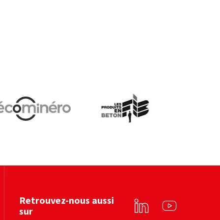
Ecominero
Les produits en béton
Voir le site web
Voir le site web
Retrouvez-nous aussi
sur
Linkedin
YouTube