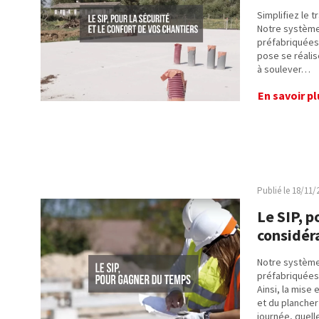
Simplifiez le t
Notre système
préfabriquées 
pose se réali
à soulever…
En savoir pl
Publié le
18/11/
Le SIP, 
considér
Notre système
préfabriquées 
Ainsi, la mise
et du plancher
journée, quel