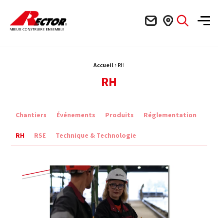
Rector Mieux construire ensemble
Men
›
Fil d'Ariane :
Accueil
RH
RH
Chantiers
Événements
Produits
Réglementation
RH
RSE
Technique & Technologie