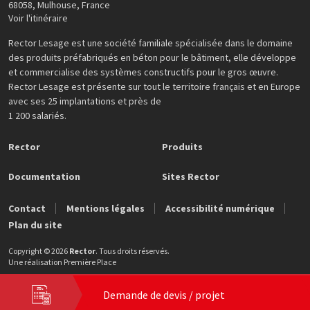
68058
,
Mulhouse
,
France
Voir l'itinéraire
Rector Lesage est une société familiale spécialisée dans le domaine
des produits préfabriqués en béton pour le bâtiment, elle développe
et commercialise des systèmes constructifs pour le gros œuvre.
Rector Lesage est présente sur tout le territoire français et en Europe
avec ses 25 implantations et près de
1 200 salariés.
Rector
Produits
Documentation
Sites Rector
Contact
Mentions légales
Accessibilité numérique
Plan du site
Copyright © 2026
Rector
. Tous droits réservés.
Une réalisation
Première Place
Demande de devis / projet