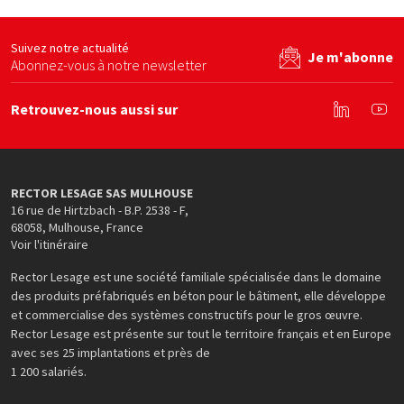
Ecominero
FFB
Unte
site web
Voir le site web
Voir le site web
Suivez notre actualité
Je m'abonne
Abonnez-vous à notre newsletter
Retrouvez-nous aussi sur
Linkedin
You
RECTOR LESAGE SAS MULHOUSE
16 rue de Hirtzbach - B.P. 2538 - F
,
68058
,
Mulhouse
,
France
Voir l'itinéraire
Rector Lesage est une société familiale spécialisée dans le domaine
des produits préfabriqués en béton pour le bâtiment, elle développe
et commercialise des systèmes constructifs pour le gros œuvre.
Rector Lesage est présente sur tout le territoire français et en Europe
avec ses 25 implantations et près de
1 200 salariés.