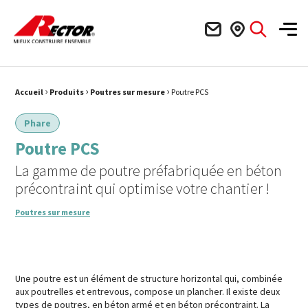
Rector Mieux construire ensemble
Men
›
›
›
Fil d'Ariane :
Accueil
Produits
Poutres sur mesure
Poutre PCS
Phare
Poutre PCS
La gamme de poutre préfabriquée en béton
précontraint qui optimise votre chantier !
Poutres sur mesure
Une poutre est un élément de structure horizontal qui, combinée
aux poutrelles et entrevous, compose un plancher. Il existe deux
types de poutres, en béton armé et en béton précontraint. La