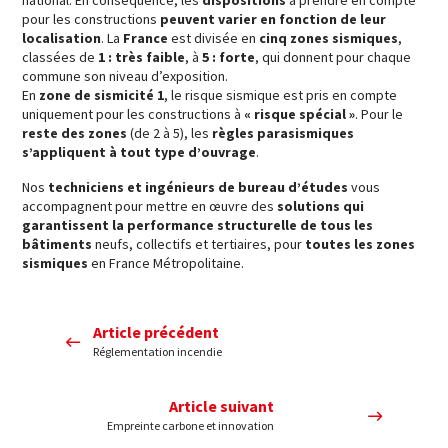
national. En conséquence, les
dispositions
à prendre en compte
pour les constructions
peuvent varier en fonction de leur
localisation
. La
France
est divisée en
cinq zones sismiques
,
classées de
1 : très faible
, à
5 : forte
, qui donnent pour chaque
commune son niveau d’exposition.
En
zone de sismicité 1
, le risque sismique est pris en compte
uniquement pour les constructions à
« risque spécial »
. Pour le
reste des zones
(de 2 à 5), les
règles parasismiques
s’appliquent à tout type d’ouvrage
.
Nos
techniciens et ingénieurs de bureau d’études
vous
accompagnent pour mettre en œuvre des
solutions qui
garantissent la performance structurelle de tous les
bâtiments
neufs, collectifs et tertiaires, pour
toutes les zones
sismiques
en France Métropolitaine.
Article précédent
Réglementation incendie
Article suivant
Empreinte carbone et innovation