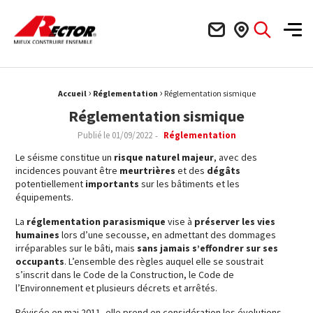
Rector Mieux construire ensemble
Men
›
›
Fil d'Ariane :
Accueil
Réglementation
Réglementation sismique
Réglementation sismique
Publié le
01/09/2022
Réglementation
Le séisme constitue un
risque naturel majeur
, avec des
incidences pouvant être
meurtrières
et des
dégâts
potentiellement
importants
sur les bâtiments et les
équipements.
La
réglementation parasismique
vise à
préserver les vies
humaines
lors d’une secousse, en admettant des dommages
irréparables sur le bâti, mais
sans jamais s’effondrer sur ses
occupants
. L’ensemble des règles auquel elle se soustrait
s’inscrit dans le Code de la Construction, le Code de
l’Environnement et plusieurs décrets et arrêtés.
Révisée en mai 2011, elle prend en considération les évolutions