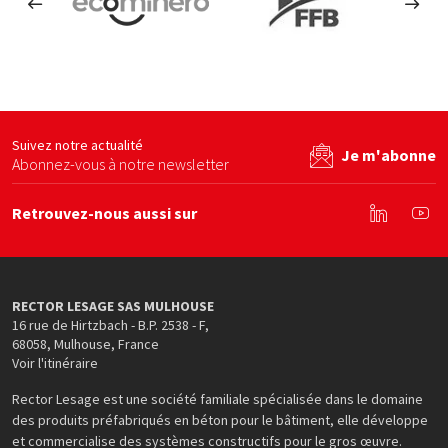
ces
Ecominero
FFB
By b
site web
Voir le site web
Voir le site web
Suivez notre actualité
Je m'abonne
Abonnez-vous à notre newsletter
Retrouvez-nous aussi sur
Linkedin
You
RECTOR LESAGE SAS MULHOUSE
16 rue de Hirtzbach - B.P. 2538 - F
,
68058
,
Mulhouse
,
France
Voir l'itinéraire
Rector Lesage est une société familiale spécialisée dans le domaine
des produits préfabriqués en béton pour le bâtiment, elle développe
et commercialise des systèmes constructifs pour le gros œuvre.