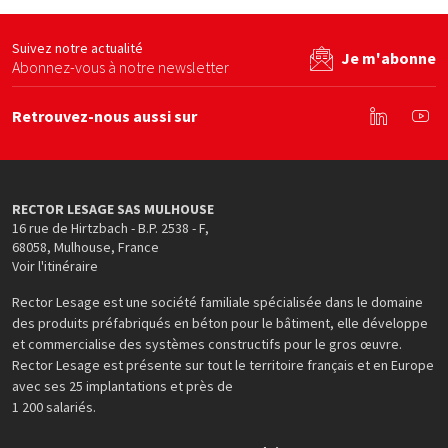
site web
Voir le site web
Voir le site web
Suivez notre actualité
Je m'abonne
Abonnez-vous à notre newsletter
Retrouvez-nous aussi sur
Linkedin
You
RECTOR LESAGE SAS MULHOUSE
16 rue de Hirtzbach - B.P. 2538 - F
,
68058
,
Mulhouse
,
France
Voir l'itinéraire
Rector Lesage est une société familiale spécialisée dans le domaine
des produits préfabriqués en béton pour le bâtiment, elle développe
et commercialise des systèmes constructifs pour le gros œuvre.
Rector Lesage est présente sur tout le territoire français et en Europe
avec ses 25 implantations et près de
1 200 salariés.