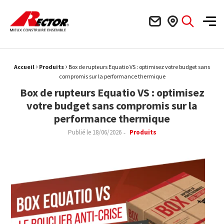
Rector Mieux construire ensemble
Men
›
›
Fil d'Ariane :
Accueil
Produits
Box de rupteurs Equatio VS : optimisez votre budget sans
compromis sur la performance thermique
Box de rupteurs Equatio VS : optimisez
votre budget sans compromis sur la
performance thermique
Publié le
18/06/2026
Produits