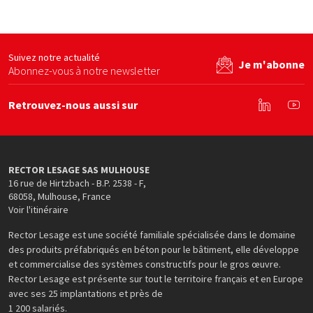
s en béton
Le Coq Vert
Untec services
Ecom
site web
Voir le site web
Voir le site web
Suivez notre actualité
Je m'abonne
Abonnez-vous à notre newsletter
Retrouvez-nous aussi sur
Linkedin
You
RECTOR LESAGE SAS MULHOUSE
16 rue de Hirtzbach - B.P. 2538 - F
,
68058
,
Mulhouse
,
France
Voir l'itinéraire
Rector Lesage est une société familiale spécialisée dans le domaine
des produits préfabriqués en béton pour le bâtiment, elle développe
et commercialise des systèmes constructifs pour le gros œuvre.
Rector Lesage est présente sur tout le territoire français et en Europe
avec ses 25 implantations et près de
1 200 salariés.