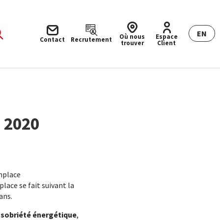
EN
Où nous
Espace
Contact
Recrutement
trouver
Client
 2020
place
ace se fait suivant la
ans.
a
sobriété énergétique
,