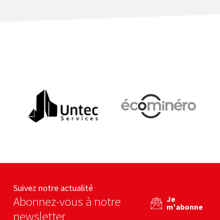
Untec services
Ecominero
eb
Voir le site web
Voir le site web
Suivez notre actualité
Abonnez-vous à notre
Je
m'abonne
newsletter