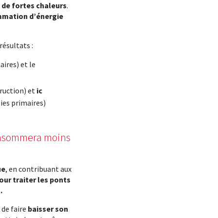
 de fortes chaleurs
.
mmation d’énergie
ésultats :
ires) et le
ruction) et
ic
es primaires)
consommera moins
ue
, en contribuant aux
our traiter les ponts
.
 de faire
baisser son