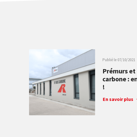
Publié le
07/10/2021
Prémurs et 
carbone : e
!
Le 1er janvier 202
En savoir plus