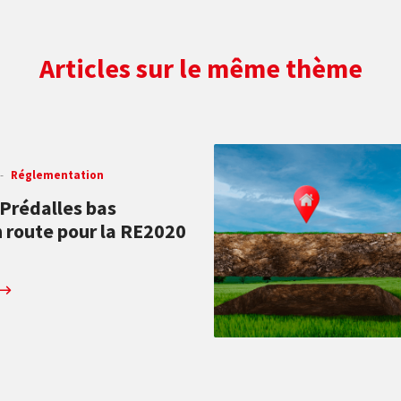
Articles sur le même thème
Réglementation
Prédalles bas
n route pour la RE2020
2, la RE2020 (Réglementation Environnementale) est entrée en vigueur. Cett