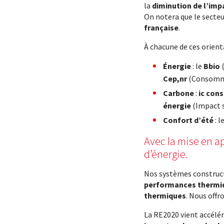
la
diminution de l’imp
On notera que le secteu
française
.
À chacune de ces orient
Énergie
: le
Bbio
(
Cep,nr
(Consomma
Carbone
:
ic cons
énergie
(Impact s
Confort d’été
: l
Avec la mise en 
d’énergie.
Nos systèmes construc
performances thermi
thermiques
. Nous off
La RE2020 vient accélér