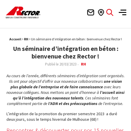
Rector Mieux construire ensemble
Men
›
›
Fil d'Ariane :
Accueil
RH
Un séminaire d’intégration en béton : bienvenue chez Rector !
Un séminaire d’intégration en béton :
bienvenue chez Rector !
Publié le
20/03/2023
RH
Au cours de l’année, différents séminaires d’intégration sont organisés.
Ils ont pour objectif d’offrir aux nouveaux collaborateurs
une vision
plus globale de l’entreprise et de faire connaissance
avec leurs
nouveaux collègues.
Nous mettons un point d’honneur à
l’accueil ainsi
qu’à l’intégration des nouveaux talents
. Ces séminaires font
complètement partie de
l’ADN et des préoccupations
de l’entreprise.
L’intégration de la promotion du premier semestre 2023 a duré
deux jours, sous le temps hivernal de Mulhouse (68) !
Rencontres & découvertes pour nos 15 nouvelles