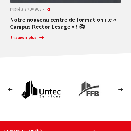
Publié le
27/10/2023
RH
Notre nouveau centre de formation : le «
Campus Rector Lesage » ! 📚
En savoir plus
s en béton
Untec services
FFB
Le C
site web
Voir le site web
Voir le site web
Suivez notre actualité