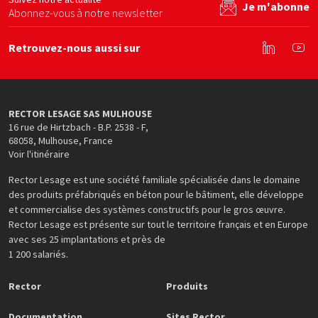
Je m'abonne
Abonnez-vous à notre newsletter
Retrouvez-nous aussi sur
Linkedin
You
RECTOR LESAGE SAS MULHOUSE
16 rue de Hirtzbach - B.P. 2538 - F
,
68058
,
Mulhouse
,
France
Voir l'itinéraire
Rector Lesage est une société familiale spécialisée dans le domaine
des produits préfabriqués en béton pour le bâtiment, elle développe
et commercialise des systèmes constructifs pour le gros œuvre.
Rector Lesage est présente sur tout le territoire français et en Europe
avec ses 25 implantations et près de
1 200 salariés.
Rector
Produits
Documentation
Sites Rector