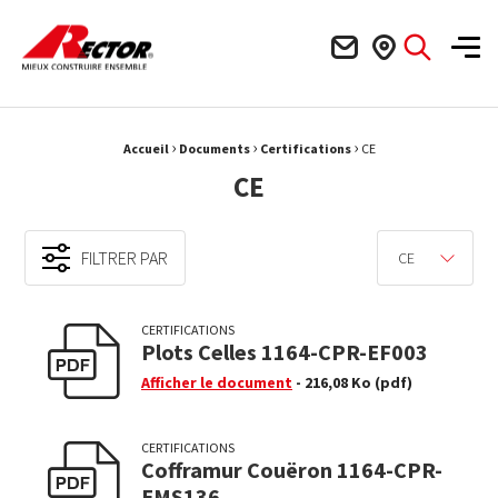
Rector Mieux construire ensemble
Men
›
›
›
Fil d'Ariane :
Accueil
Documents
Certifications
CE
CE
FILTRER PAR
CE
CERTIFICATIONS
Plots Celles 1164-CPR-EF003
Afficher le document
- 216,08 Ko
(pdf)
CERTIFICATIONS
Cofframur Couëron 1164-CPR-
EMS136