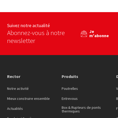
béton
By béton
FFB
eb
Voir le site web
Voir le site web
Suivez notre actualité
Abonnez-vous à notre
Je
m'abonne
newsletter
Rector
Produits
Notre activité
Poutrelles
Mieux construire ensemble
Entrevous
Box & Rupteurs de ponts
Actualités
F
thermiques