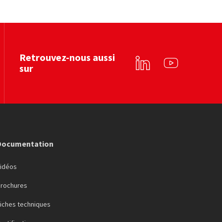
Ecominero
Untec services
Voir le site web
Voir le site web
Retrouvez-nous aussi
sur
Linkedin
YouTube
Documentation
Vidéos
Brochures
iches techniques