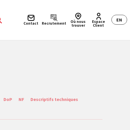
EN
Où nous
Espace
Contact
Recrutement
trouver
Client
DoP
NF
Descriptifs techniques