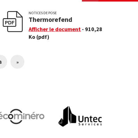
NOTICES DE POSE
Thermorefend
Afficher le document
- 910,28
Ko
(pdf)
3
»