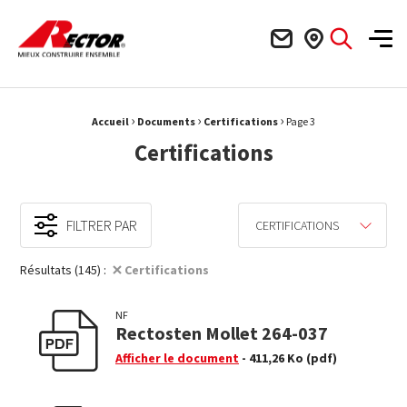
Rector Mieux construire ensemble
Men
›
›
›
Fil d'Ariane :
Accueil
Documents
Certifications
Page 3
Certifications
FILTRER PAR
CERTIFICATIONS
Résultats (145) :
Certifications
NF
Rectosten Mollet 264-037
Afficher le document
- 411,26 Ko
(pdf)