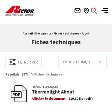
Rector Mieux construire ensemble
Men
›
›
›
Fil d'Ariane :
Accueil
Documents
Fiches techniques
Page 8
Fiches techniques
FILTRER PAR
FICHES TECHNIQUES
Résultats (137) :
Fiches techniques
FICHES TECHNIQUES
Thermolight About
Afficher le document
- 619,60 Ko
(pdf)