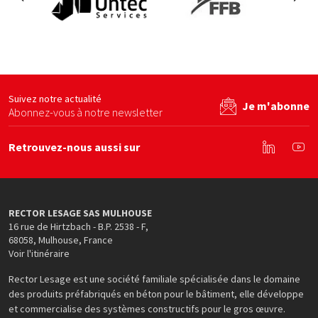
s en béton
Untec services
FFB
By b
site web
Voir le site web
Voir le site web
Suivez notre actualité
Je m'abonne
Abonnez-vous à notre newsletter
Retrouvez-nous aussi sur
Linkedin
You
RECTOR LESAGE SAS MULHOUSE
16 rue de Hirtzbach - B.P. 2538 - F
,
68058
,
Mulhouse
,
France
Voir l'itinéraire
Rector Lesage est une société familiale spécialisée dans le domaine
des produits préfabriqués en béton pour le bâtiment, elle développe
et commercialise des systèmes constructifs pour le gros œuvre.